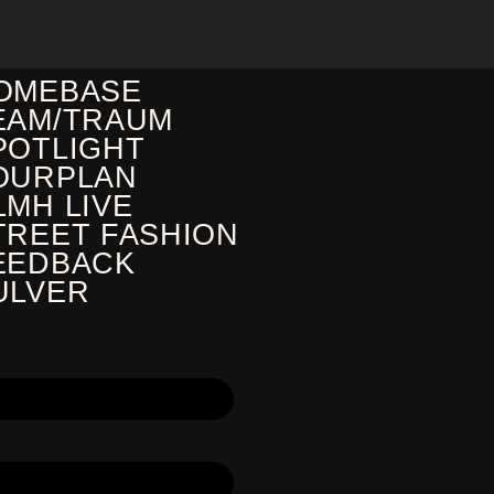
OMEBASE
EAM/TRAUM
POTLIGHT
OURPLAN
LMH LIVE
TREET FASHION
EEDBACK
ULVER