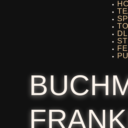
H
TE
SP
T
DL
ST
F
PU
BUCH
FRANK