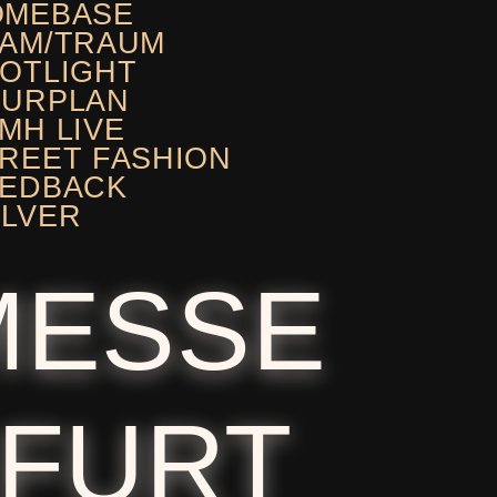
OMEBASE
AM/TRAUM
OTLIGHT
OURPLAN
MH LIVE
REET FASHION
EEDBACK
LVER
MESSE
FURT