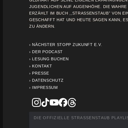
GEBHART AUF SEINE EIGENEN ERFAHRUNGE
JUGENDLICHEN AUF AUGENHÖHE. DIE WAHRE
ERZÄHLT IM BUCH ,,STRASSENSTAUB” VON EI
GESCHAFFT HAT UND HEUTE SAGEN KANN, ES 
ZU ÄNDERN.
› NÄCHSTER STOPP ZUKUNFT E.V.
› DER PODCAST
› LESUNG BUCHEN
› KONTAKT
› PRESSE
› DATENSCHUTZ
› IMPRESSUM
DIE OFFIZIELLE STRASSENSTAUB PLAYLI