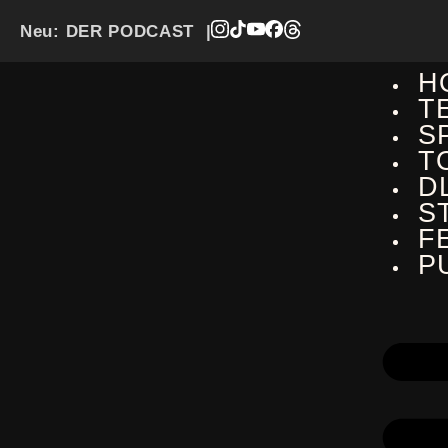
Neu:
DER PODCAST
|
H
T
S
T
D
S
F
P