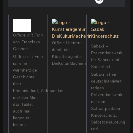
Offline mit Finn
von Franziska
Offiziell betreut
Sabaki –
Gebhart
durch die
Präventionswerk
Offline mit Finn
Künstleragentur
für Schutz und
ist eine
DieKulturMacherin
Sicherheit
warmherzige
Sabaki ist ein
Geschichte
deutschlandweit
über
tätiges
Freundschaft, Achtsamkeit
Präventionswerk
und den Mut,
mit den
das Tablet
Schwerpunkten
auch mal
Kinderschutz,
liegen zu
Selbstbehauptung
lassen.
und