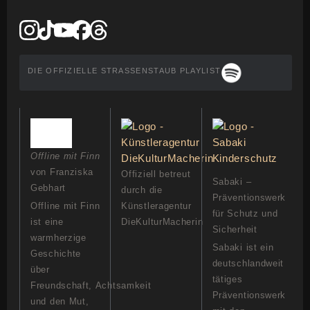
DIE OFFIZIELLE STRASSENSTAUB PLAYLIST
Offline mit Finn
von Franziska
Offiziell betreut
Sabaki –
Gebhart
durch die
Präventionswerk
Offline mit Finn
Künstleragentur
für Schutz und
ist eine
DieKulturMacherin
Sicherheit
warmherzige
Sabaki ist ein
Geschichte
deutschlandweit
über
tätiges
Freundschaft, Achtsamkeit
Präventionswerk
und den Mut,