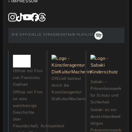
› IMPRESSUM
DIE OFFIZIELLE STRASSENSTAUB PLAYLIST
Offline mit Finn
von Franziska
Offiziell betreut
Sabaki –
Gebhart
durch die
Präventionswerk
Offline mit Finn
Künstleragentur
für Schutz und
ist eine
DieKulturMacherin
Sicherheit
warmherzige
Sabaki ist ein
Geschichte
deutschlandweit
über
tätiges
Freundschaft, Achtsamkeit
Präventionswerk