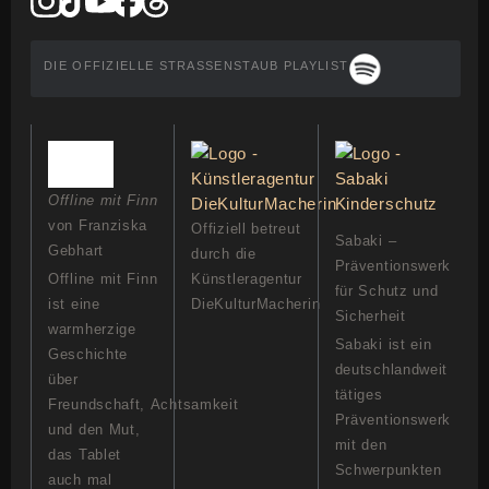
DIE OFFIZIELLE STRASSENSTAUB PLAYLIST
Offline mit Finn
von Franziska
Offiziell betreut
Sabaki –
Gebhart
durch die
Präventionswerk
Offline mit Finn
Künstleragentur
für Schutz und
ist eine
DieKulturMacherin
Sicherheit
warmherzige
Sabaki ist ein
Geschichte
deutschlandweit
über
tätiges
Freundschaft, Achtsamkeit
Präventionswerk
und den Mut,
mit den
das Tablet
Schwerpunkten
auch mal