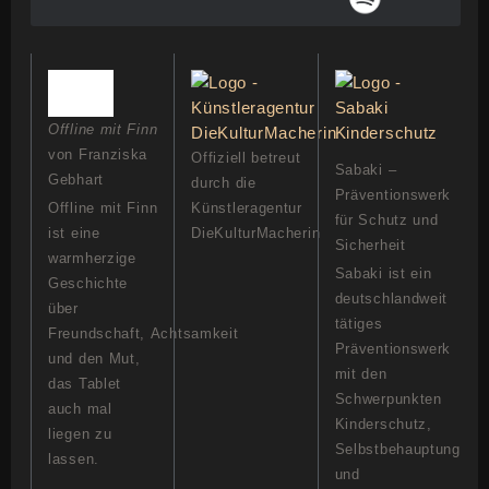
Offline mit Finn
von Franziska
Offiziell betreut
Sabaki –
Gebhart
durch die
Präventionswerk
Offline mit Finn
Künstleragentur
für Schutz und
ist eine
DieKulturMacherin
Sicherheit
warmherzige
Sabaki ist ein
Geschichte
deutschlandweit
über
tätiges
Freundschaft, Achtsamkeit
Präventionswerk
und den Mut,
mit den
das Tablet
Schwerpunkten
auch mal
Kinderschutz,
liegen zu
Selbstbehauptung
lassen.
und