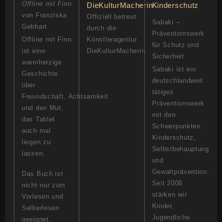
Offline mit Finn
von Franziska
Offiziell betreut
Sabaki –
Gebhart
durch die
Präventionswerk
Offline mit Finn
Künstleragentur
für Schutz und
ist eine
DieKulturMacherin
Sicherheit
warmherzige
Sabaki ist ein
Geschichte
deutschlandweit
über
tätiges
Freundschaft, Achtsamkeit
Präventionswerk
und den Mut,
mit den
das Tablet
Schwerpunkten
auch mal
Kinderschutz,
liegen zu
Selbstbehauptung
lassen.
und
Gewaltprävention.
Das Buch ist
Seit 2008
nicht nur zum
stärken wir
Vorlesen und
Kinder,
Selberlesen
Jugendliche
geeignet,