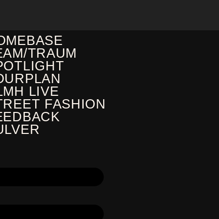
OMEBASE
EAM/TRAUM
POTLIGHT
OURPLAN
LMH LIVE
TREET FASHION
EEDBACK
ULVER