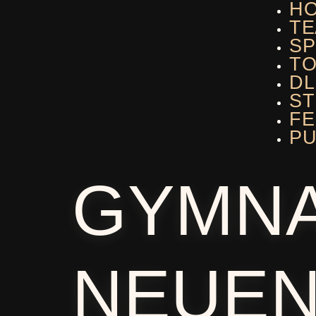
H
TE
SP
T
DL
ST
F
PU
GYMN
NEUE