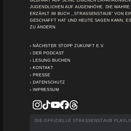
GEBHART AUF SEINE EIGENEN ERFAHRUNGE
JUGENDLICHEN AUF AUGENHÖHE. DIE WAHRE
ERZÄHLT IM BUCH ,,STRASSENSTAUB” VON EI
GESCHAFFT HAT UND HEUTE SAGEN KANN, ES 
ZU ÄNDERN.
› NÄCHSTER STOPP ZUKUNFT E.V.
› DER PODCAST
› LESUNG BUCHEN
› KONTAKT
› PRESSE
› DATENSCHUTZ
› IMPRESSUM
DIE OFFIZIELLE STRASSENSTAUB PLAYLI