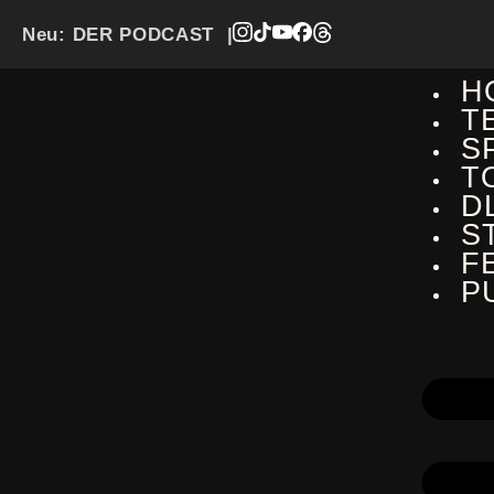
Neu:
DER PODCAST
|
H
T
S
T
D
S
F
P