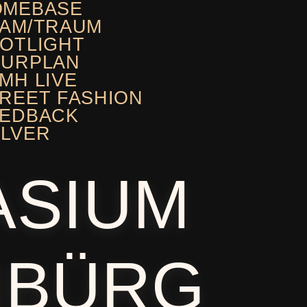
OMEBASE
AM/TRAUM
OTLIGHT
OURPLAN
MH LIVE
REET FASHION
EEDBACK
LVER
ASIUM
NBÜRG