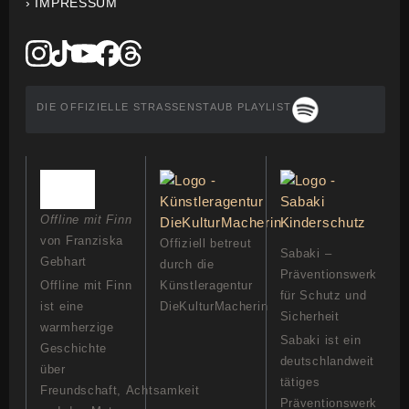
› IMPRESSUM
DIE OFFIZIELLE STRASSENSTAUB PLAYLIST
Offline mit Finn
von Franziska
Offiziell betreut
Sabaki –
Gebhart
durch die
Präventionswerk
Offline mit Finn
Künstleragentur
für Schutz und
ist eine
DieKulturMacherin
Sicherheit
warmherzige
Sabaki ist ein
Geschichte
deutschlandweit
über
tätiges
Freundschaft, Achtsamkeit
Präventionswerk