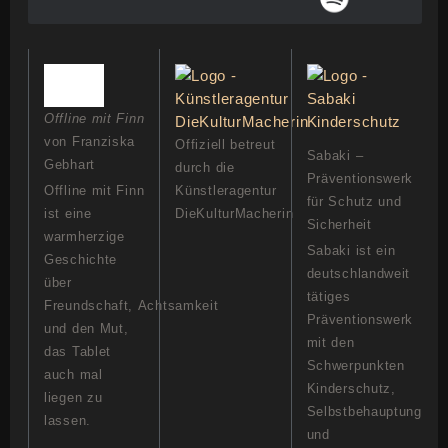
Offline mit Finn
von Franziska
Offiziell betreut
Sabaki –
Gebhart
durch die
Präventionswerk
Offline mit Finn
Künstleragentur
für Schutz und
ist eine
DieKulturMacherin
Sicherheit
warmherzige
Sabaki ist ein
Geschichte
deutschlandweit
über
tätiges
Freundschaft, Achtsamkeit
Präventionswerk
und den Mut,
mit den
das Tablet
Schwerpunkten
auch mal
Kinderschutz,
liegen zu
Selbstbehauptung
lassen.
und