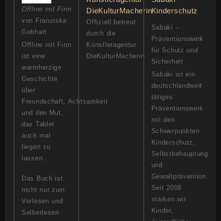
Offline mit Finn
von Franziska
Offiziell betreut
Sabaki –
Gebhart
durch die
Präventionswerk
Offline mit Finn
Künstleragentur
für Schutz und
ist eine
DieKulturMacherin
Sicherheit
warmherzige
Sabaki ist ein
Geschichte
deutschlandweit
über
tätiges
Freundschaft, Achtsamkeit
Präventionswerk
und den Mut,
mit den
das Tablet
Schwerpunkten
auch mal
Kinderschutz,
liegen zu
Selbstbehauptung
lassen.
und
Gewaltprävention.
Das Buch ist
Seit 2008
nicht nur zum
stärken wir
Vorlesen und
Kinder,
Selberlesen