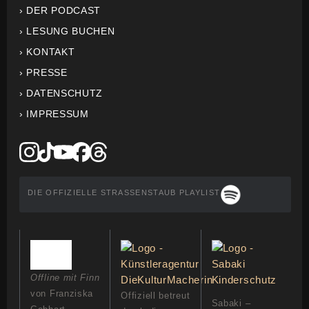
› DER PODCAST
› LESUNG BUCHEN
› KONTAKT
› PRESSE
› DATENSCHUTZ
› IMPRESSUM
DIE OFFIZIELLE STRASSENSTAUB PLAYLIST
Offline mit Finn
von Franziska
Offiziell betreut
Sabaki –