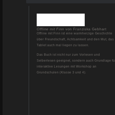
Offline mit Finn
von Franziska Gebhart
Offline mit Finn ist eine warmherzige Geschichte
über Freundschaft, Achtsamkeit und den Mut, das
Tablet auch mal liegen zu lassen.
Das Buch ist nicht nur zum Vorlesen und
Selberlesen geeignet, sondern auch Grundlage fü
interaktive Lesungen mit Workshop an
Grundschulen (Klasse 3 und 4).