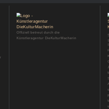
Offiziell betreut durch die
Künstleragentur DieKulturMacherin
S
r
G
A
p
u