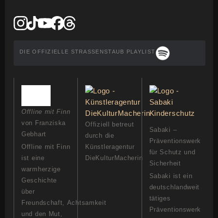
DIE OFFIZIELLE STRASSENSTAUB PLAYLIST
Offline mit Finn
von Franziska
Offiziell betreut
Sabaki –
Gebhart
durch die
Präventionswerk
Offline mit Finn
Künstleragentur
für Schutz und
ist eine
DieKulturMacherin
Sicherheit
warmherzige
Sabaki ist ein
Geschichte
deutschlandweit
über
tätiges
Freundschaft, Achtsamkeit
Präventionswerk
und den Mut,