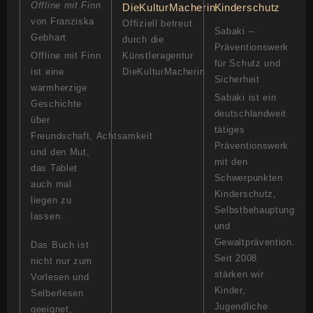
Offline mit Finn
von Franziska
Offiziell betreut
Sabaki –
Gebhart
durch die
Präventionswerk
Offline mit Finn
Künstleragentur
für Schutz und
ist eine
DieKulturMacherin
Sicherheit
warmherzige
Sabaki ist ein
Geschichte
deutschlandweit
über
tätiges
Freundschaft, Achtsamkeit
Präventionswerk
und den Mut,
mit den
das Tablet
Schwerpunkten
auch mal
Kinderschutz,
liegen zu
Selbstbehauptung
lassen.
und
Gewaltprävention.
Das Buch ist
Seit 2008
nicht nur zum
stärken wir
Vorlesen und
Kinder,
Selberlesen
Jugendliche
geeignet,