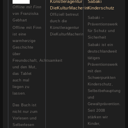
Offline mit Finn
von Franziska
Offiziell betreut
Sabaki –
Gebhart
durch die
Präventionswerk
Offline mit Finn
Künstleragentur
für Schutz und
ist eine
DieKulturMacherin
Sicherheit
warmherzige
Sabaki ist ein
Geschichte
deutschlandweit
über
tätiges
Freundschaft, Achtsamkeit
Präventionswerk
und den Mut,
mit den
das Tablet
Schwerpunkten
auch mal
Kinderschutz,
liegen zu
Selbstbehauptung
lassen.
und
Gewaltprävention.
Das Buch ist
Seit 2008
nicht nur zum
stärken wir
Vorlesen und
Kinder,
Selberlesen