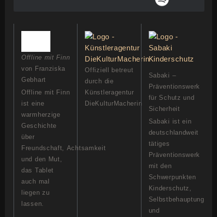
Offline mit Finn
von Franziska
Offiziell betreut
Sabaki –
Gebhart
durch die
Präventionswerk
Offline mit Finn
Künstleragentur
für Schutz und
ist eine
DieKulturMacherin
Sicherheit
warmherzige
Sabaki ist ein
Geschichte
deutschlandweit
über
tätiges
Freundschaft, Achtsamkeit
Präventionswerk
und den Mut,
mit den
das Tablet
Schwerpunkten
auch mal
Kinderschutz,
liegen zu
Selbstbehauptung
lassen.
und