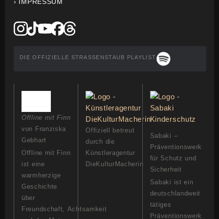
› IMPRESSUM
DIE OFFIZIELLE STRASSENSTAUB PLAYLIST
Offline mit Finn
von Franziska
Offiziell betreut
Sabaki –
Gebhart
durch die
Präventionswerk
Offline mit Finn
Künstleragentur
für Schutz und
ist eine
DieKulturMacherin
Sicherheit
warmherzige
Sabaki ist ein
Geschichte
deutschlandweit
über
tätiges
Freundschaft, Achtsamkeit
Präventionswerk