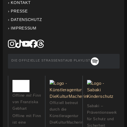
› KONTAKT
› PRESSE
› DATENSCHUTZ
› IMPRESSUM
DIE OFFIZIELLE STRASSENSTAUB PLAYLIST
Offline mit Finn
von Franziska
Offiziell betreut
Sabaki –
Gebhart
durch die
Präventionswerk
Offline mit Finn
Künstleragentur
für Schutz und
ist eine
DieKulturMacherin
Sicherheit