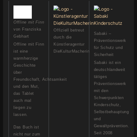
Offline mit Finn
von Franziska
Offiziell betreut
Sabaki –
Gebhart
durch die
Präventionswerk
Offline mit Finn
Künstleragentur
für Schutz und
ist eine
DieKulturMacherin
Sicherheit
warmherzige
Sabaki ist ein
Geschichte
deutschlandweit
über
tätiges
Freundschaft, Achtsamkeit
Präventionswerk
und den Mut,
mit den
das Tablet
Schwerpunkten
auch mal
Kinderschutz,
liegen zu
Selbstbehauptung
lassen.
und
Gewaltprävention.
Das Buch ist
Seit 2008
nicht nur zum