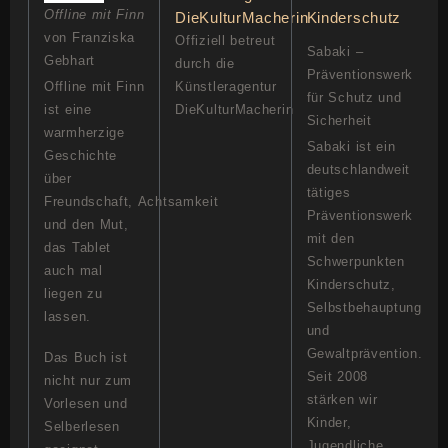
Offline mit Finn
von Franziska
Offiziell betreut
Sabaki –
Gebhart
durch die
Präventionswerk
Offline mit Finn
Künstleragentur
für Schutz und
ist eine
DieKulturMacherin
Sicherheit
warmherzige
Sabaki ist ein
Geschichte
deutschlandweit
über
tätiges
Freundschaft, Achtsamkeit
Präventionswerk
und den Mut,
mit den
das Tablet
Schwerpunkten
auch mal
Kinderschutz,
liegen zu
Selbstbehauptung
lassen.
und
Gewaltprävention.
Das Buch ist
Seit 2008
nicht nur zum
stärken wir
Vorlesen und
Kinder,
Selberlesen
Jugendliche