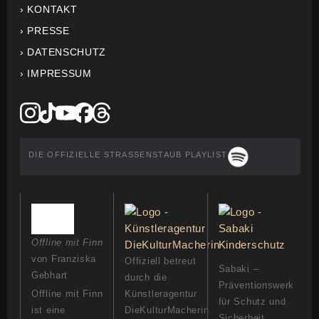
› KONTAKT
› PRESSE
› DATENSCHUTZ
› IMPRESSUM
DIE OFFIZIELLE STRASSENSTAUB PLAYLIST
Offline mit Finn
von Franziska
Offiziell betreut
Sabaki –
Gebhart
durch die
Präventionswerk
Offline mit Finn
Künstleragentur
für Schutz und
ist eine
DieKulturMacherin
Sicherheit