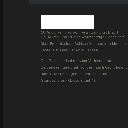
Offline mit Finn
von Franziska Gebhart
Offline mit Finn ist eine warmherzige Geschichte
über Freundschaft, Achtsamkeit und den Mut, das
Tablet auch mal liegen zu lassen.
Das Buch ist nicht nur zum Vorlesen und
Selberlesen geeignet, sondern auch Grundlage fü
interaktive Lesungen mit Workshop an
Grundschulen (Klasse 3 und 4).