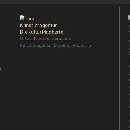
Offiziell betreut durch die
Künstleragentur DieKulturMacherin
S
r
G
A
p
u