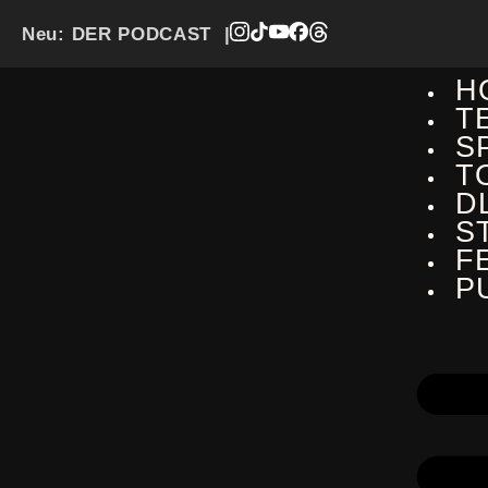
Neu:
DER PODCAST
|
H
T
S
T
D
S
F
P