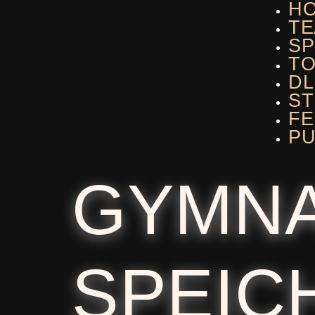
H
TE
SP
T
DL
ST
F
PU
GYMN
SPEIC