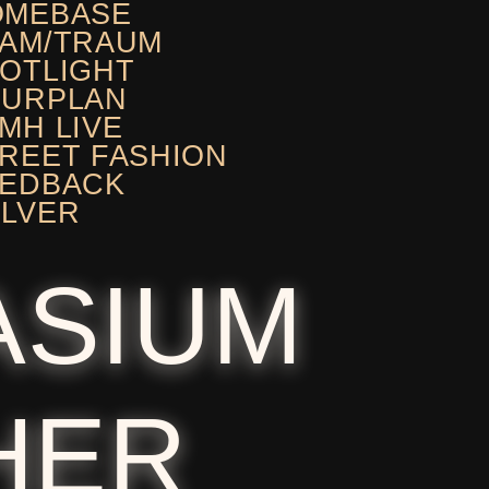
OMEBASE
AM/TRAUM
OTLIGHT
OURPLAN
MH LIVE
REET FASHION
EEDBACK
LVER
ASIUM
HER