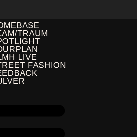
OMEBASE
EAM/TRAUM
POTLIGHT
OURPLAN
LMH LIVE
TREET FASHION
EEDBACK
ULVER