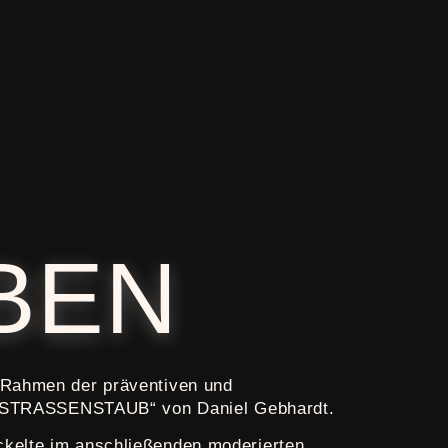
BEN
m Rahmen der präventiven und
erk „STRASSENSTAUB“ von Daniel Gebhardt.
ckelte im anschließenden moderierten