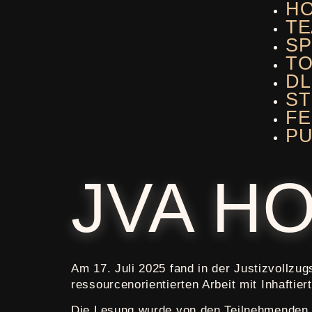
H
TE
SP
T
DL
ST
F
PU
JVA H
Am 17. Juli 2025 fand in der Justizvollz
ressourcenorientierten Arbeit mit Inhaft
Die Lesung wurde von den Teilnehmenden n