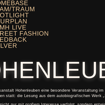
OMEBASE
AM/TRAUM
OTLIGHT
OURPLAN
MH LIVE
REET FASHION
EEDBACK
LVER
OHENLEU
ugsanstalt Hohenleuben eine besondere Veranstaltung i
ierten statt: die Lesung aus dem autobiografischen W
icht nur mit großem Interesse verfolgt, sondern entwi