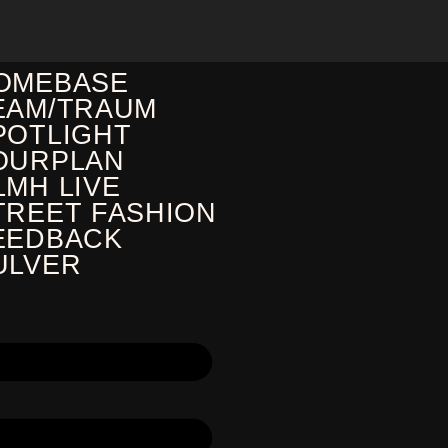
OMEBASE
EAM/TRAUM
POTLIGHT
OURPLAN
LMH LIVE
TREET FASHION
EEDBACK
ULVER