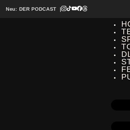
Neu:
DER PODCAST
|
H
T
S
T
D
S
F
P