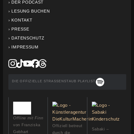
› DER PODCAST
› LESUNG BUCHEN
› KONTAKT
› PRESSE
› DATENSCHUTZ
› IMPRESSUM
DIE OFFIZIELLE STRASSENSTAUB PLAYLIST
Offline mit Finn
von Franziska
Offiziell betreut
Sabaki –
Gebhart
durch die