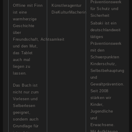
Präventionswerk
Offline mit Finn
Künstleragentur
für Schutz und
ist eine
DieKulturMacherin
Sicherheit
warmherzige
Sabaki ist ein
Geschichte
deutschlandweit
über
tätiges
Freundschaft, Achtsamkeit
Präventionswerk
und den Mut,
mit den
das Tablet
Schwerpunkten
auch mal
Kinderschutz,
liegen zu
Selbstbehauptung
lassen.
und
Gewaltprävention.
Das Buch ist
Seit 2008
nicht nur zum
stärken wir
Vorlesen und
Kinder,
Selberlesen
Jugendliche
geeignet,
und
sondern auch
Erwachsene.
Grundlage für
Mit Aufklärung,