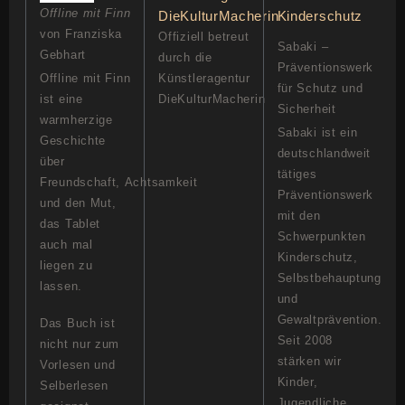
Offline mit Finn
von Franziska
Offiziell betreut
Sabaki –
Gebhart
durch die
Präventionswerk
Offline mit Finn
Künstleragentur
für Schutz und
ist eine
DieKulturMacherin
Sicherheit
warmherzige
Sabaki ist ein
Geschichte
deutschlandweit
über
tätiges
Freundschaft, Achtsamkeit
Präventionswerk
und den Mut,
mit den
das Tablet
Schwerpunkten
auch mal
Kinderschutz,
liegen zu
Selbstbehauptung
lassen.
und
Gewaltprävention.
Das Buch ist
Seit 2008
nicht nur zum
stärken wir
Vorlesen und
Kinder,
Selberlesen
Jugendliche