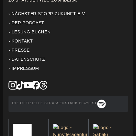
ZU SPÄT, DEN WEG ZU ÄNDERN.
› NÄCHSTER STOPP ZUKUNFT E.V.
› DER PODCAST
› LESUNG BUCHEN
› KONTAKT
› PRESSE
› DATENSCHUTZ
› IMPRESSUM
DIE OFFIZIELLE STRASSENSTAUB PLAYLIST