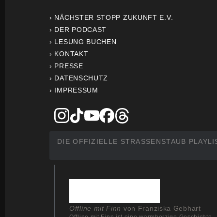
› NÄCHSTER STOPP ZUKUNFT E.V.
› DER PODCAST
› LESUNG BUCHEN
› KONTAKT
› PRESSE
› DATENSCHUTZ
› IMPRESSUM
DIE OFFIZIELLE STRASSENSTAUB PLAYLI
Offline mit Finn
von Franziska Gebhart
Offline mit Finn ist eine warmherzige Geschichte