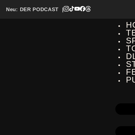
Neu:
DER PODCAST
|
H
T
S
T
D
S
F
P