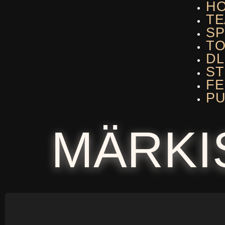
H
TE
SP
T
DL
ST
F
PU
MÄRKI