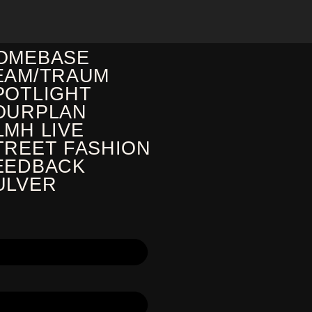
OMEBASE
EAM/TRAUM
POTLIGHT
OURPLAN
LMH LIVE
TREET FASHION
EEDBACK
ULVER